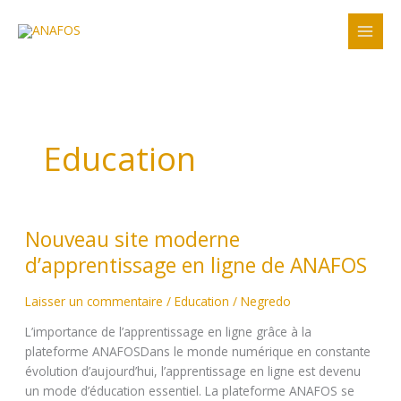
Aller
au
contenu
Education
Nouveau
Nouveau site moderne
site
moderne
d’apprentissage en ligne de ANAFOS
d’apprentissage
en
Laisser un commentaire
/
Education
/
Negredo
ligne
L’importance de l’apprentissage en ligne grâce à la
de
plateforme ANAFOSDans le monde numérique en constante
ANAFOS
évolution d’aujourd’hui, l’apprentissage en ligne est devenu
un mode d’éducation essentiel. La plateforme ANAFOS se