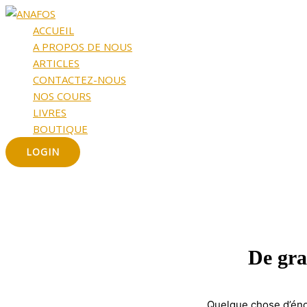
Aller
au
ACCUEIL
contenu
A PROPOS DE NOUS
ARTICLES
CONTACTEZ-NOUS
NOS COURS
LIVRES
BOUTIQUE
LOGIN
De gra
Quelque chose d’énor