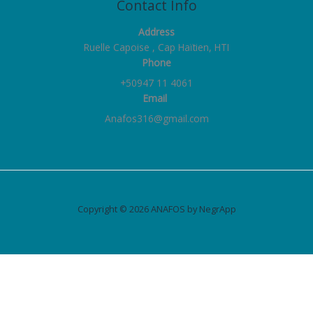
Contact Info
Address
Ruelle Capoise , Cap Haïtien, HTI
Phone
+50947 11 4061
Email
Anafos316@gmail.com
Copyright © 2026 ANAFOS by NegrApp